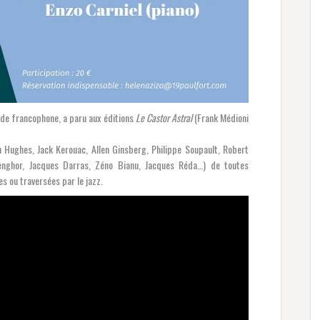
nde francophone, a paru aux éditions
Le Castor Astral
(Frank Médioni
 Hughes, Jack Kerouac, Allen Ginsberg, Philippe Soupault, Robert
enghor, Jacques Darras, Zéno Bianu, Jacques Réda…) de toutes
es ou traversées par le jazz.