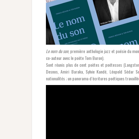
Le nom du son
, première anthologie jazz et poésie du mo
co-auteur avec le poète Tom Buron).
Sont réunis plus de cent poètes et poétesses (Langston
Desnos, Amiri Baraka, Sylvie Kandé, Léopold Sédar S
nationalités ; un panorama d’écritures poétiques travaillé