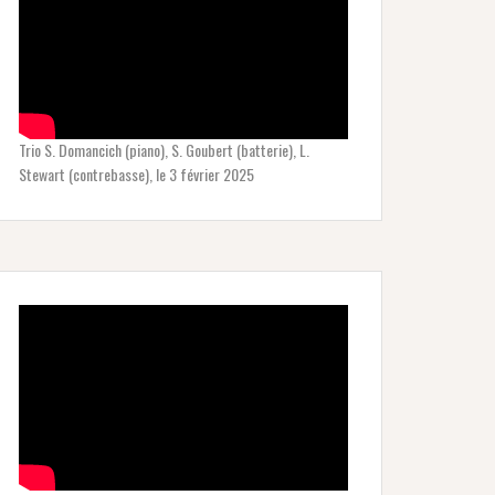
Trio S. Domancich (piano), S. Goubert (batterie), L.
Stewart (contrebasse), le 3 février 2025