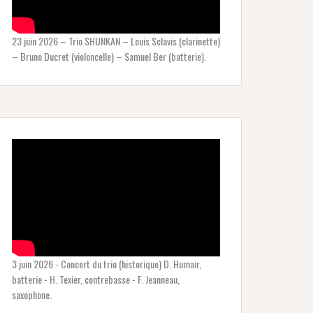
23 juin 2026 – Trio SHUNKAN – Louis Sclavis (clarinette)
– Bruno Ducret (violoncelle) – Samuel Ber (batterie).
3 juin 2026 - Concert du trio (historique) D. Humair,
batterie - H. Texier, contrebasse - F. Jeanneau,
saxophone.