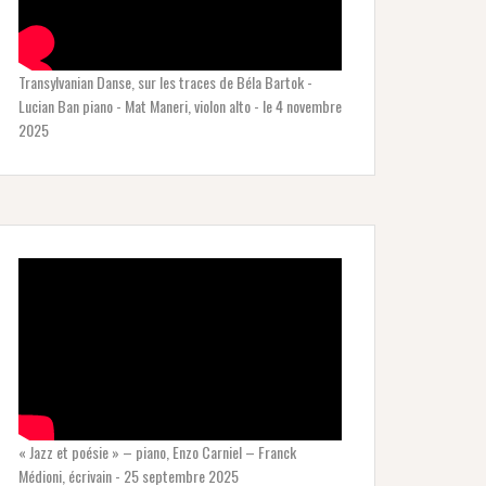
Transylvanian Danse, sur les traces de Béla Bartok -
Lucian Ban piano - Mat Maneri, violon alto - le 4 novembre
2025
« Jazz et poésie » – piano, Enzo Carniel – Franck
Médioni, écrivain - 25 septembre 2025