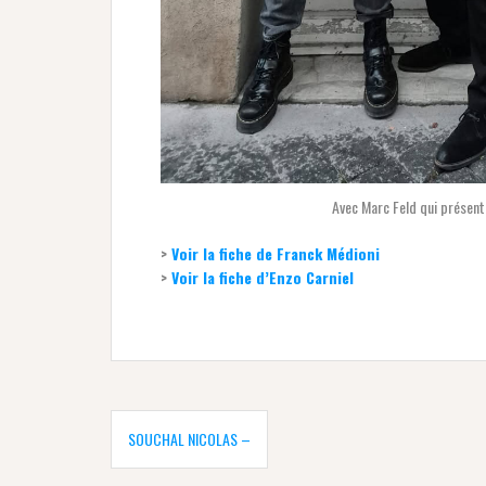
Avec Marc Feld qui présent
>
Voir la fiche de Franck Médioni
>
Voir la fiche d’Enzo Carniel
Navigation
de
SOUCHAL NICOLAS –
l’article