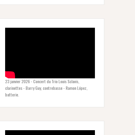
23 janvier 2026 - Concert du Trio Louis Sclavis,
clarinettes - Barry Guy, contrebasse - Ramon López,
batterie.