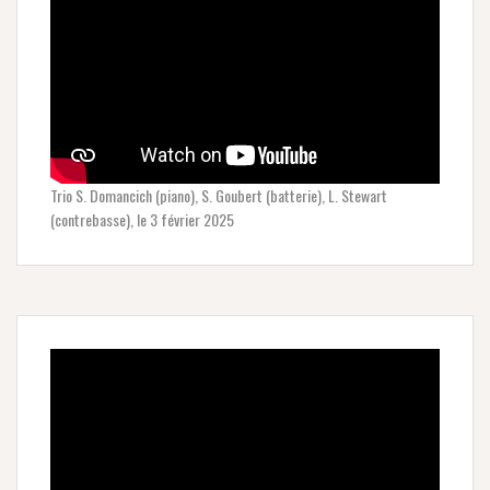
Trio S. Domancich (piano), S. Goubert (batterie), L. Stewart
(contrebasse), le 3 février 2025