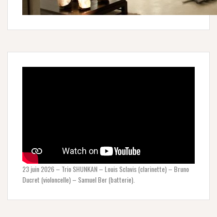
23 juin 2026 – Trio SHUNKAN – Louis Sclavis (clarinette) – Bruno
Ducret (violoncelle) – Samuel Ber (batterie).