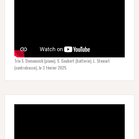
Trio S. Domancich (piano), S. Goubert (batterie), L. Stewart
(contrebasse), le 3 février 2025