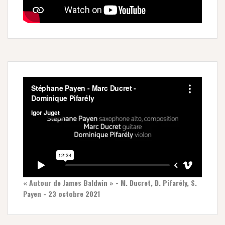
« Autour de James Baldwin » - M. Ducret, D. Pifarély, S.
Payen - 23 octobre 2021