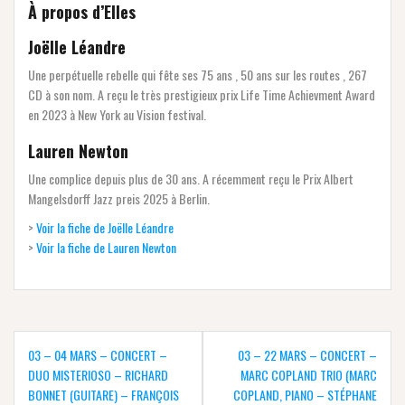
À propos d’Elles
Joëlle Léandre
Une perpétuelle rebelle qui fête ses 75 ans , 50 ans sur les routes , 267
CD à son nom. A reçu le très prestigieux prix Life Time Achievment Award
en 2023 à New York au Vision festival.
Lauren Newton
Une complice depuis plus de 30 ans. A récemment reçu le Prix Albert
Mangelsdorff Jazz preis 2025 à Berlin.
>
Voir la fiche de Joëlle Léandre
>
Voir la fiche de Lauren Newton
Navigation
de
03 – 04 MARS – CONCERT –
03 – 22 MARS – CONCERT –
l’article
DUO MISTERIOSO – RICHARD
MARC COPLAND TRIO (MARC
BONNET (GUITARE) – FRANÇOIS
COPLAND, PIANO – STÉPHANE