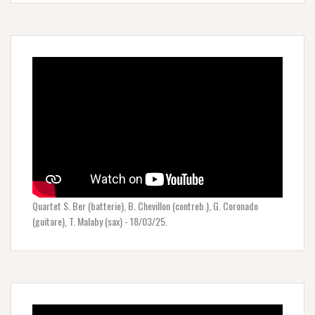
Quartet S. Ber (batterie), B. Chevillon (contreb.), G. Coronado
(guitare), T. Malaby (sax) - 18/03/25.