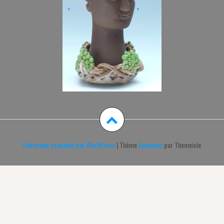
<
>
Fièrement propulsé par WordPress
|
Thème
Amadeus
par Themeisle