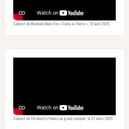
Concert du Machado Novo Trio « Como as Flores », 10 avril 2025.
Concert de l'Orchestra Povera au grand complet, le 22 mars 2025.