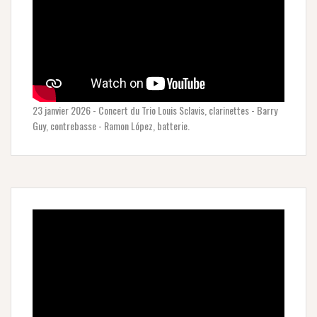
23 janvier 2026 - Concert du Trio Louis Sclavis, clarinettes - Barry
Guy, contrebasse - Ramon López, batterie.