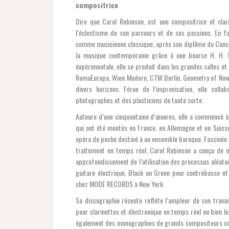
compositrice
Dire que Carol Robinson, est une compositrice et clar
l’éclectisme de son parcours et de ses passions. En fa
comme musicienne classique, après son diplôme du Conserv
la musique contemporaine grâce à une bourse H. H. Wo
expérimentale, elle se produit dans les grandes salles et
RomaEuropa, Wien Modern, CTM Berlin, Geometry of Now, 
divers horizons. Férue de l’improvisation, elle coll
photographes et des plasticiens de toute sorte.
Auteure d’une cinquantaine d’œuvres, elle a commencé à
qui ont été montés en France, en Allemagne et en Suiss
opéra de poche destiné à un ensemble baroque. Fascinée p
traitement en temps réel, Carol Robinson a conçu de 
approfondissement de l’utilisation des processus aléatoi
guitare électrique, Black on Green pour contrebasse et
chez MODE RECORDS à New York.
Sa discographie récente reflète l’ampleur de son trava
pour clarinettes et électronique en temps réel ou bien l
également des monographies de grands compositeurs cont