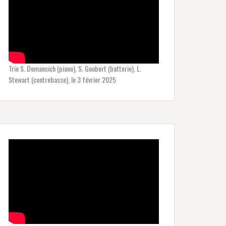
Trio S. Domancich (piano), S. Goubert (batterie), L.
Stewart (contrebasse), le 3 février 2025