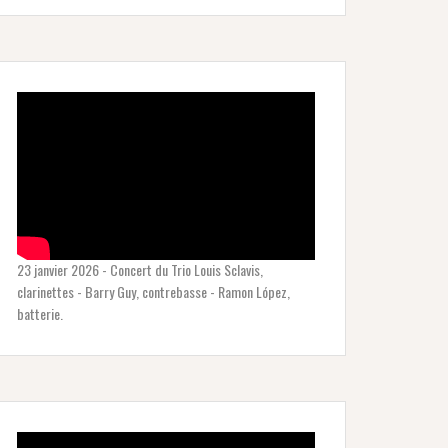
23 janvier 2026 - Concert du Trio Louis Sclavis,
clarinettes - Barry Guy, contrebasse - Ramon López,
batterie.