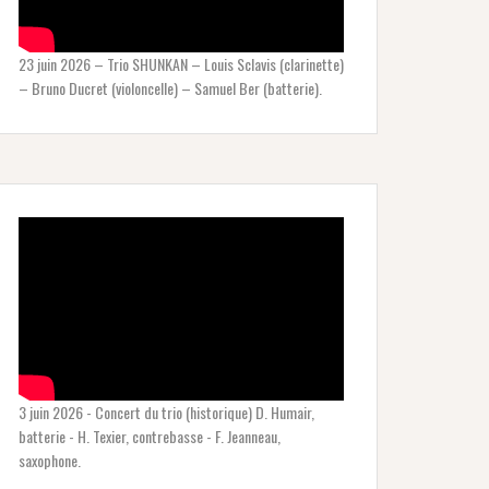
23 juin 2026 – Trio SHUNKAN – Louis Sclavis (clarinette)
– Bruno Ducret (violoncelle) – Samuel Ber (batterie).
3 juin 2026 - Concert du trio (historique) D. Humair,
batterie - H. Texier, contrebasse - F. Jeanneau,
saxophone.