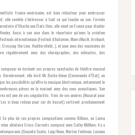
inettiste franco-américaine, est bien réducteur pour embrasser
it, elle semble s’intéresser à tout ce qui touche au son. Formée
atoire d’Oberlin aux États Unis, elle vient en France pour étudier
oley. Aussi à son aise dans le répertoire qu’avec la création
 festivals internationaux (Festival d’Automne, MaerzMuzik, Archipel,
Crossing the Line, Huddersfield…), et joue avec des musiciens de
abore régulièrement avec des chorégraphes, des vidéastes, des
 composer en écrivant ses propres spectacles de théâtre musical
e. Dernièrement, elle écrit Mr Barbe bleue (Commande d’État), un
ar les possibilités qu’offre la musique électronique, notamment le
nombreuses pièces en la mariant avec des sons acoustiques. Son
res est une de ses singularités. Trois de ces œuvres (Nacarat pour
 Les si doux redoux pour cor de basset) sortiront prochainement
il. En plus de ses propres compositions comme Billows, ou Laima
e mixe aléatoire Cross-Currents composé avec Cathy Milliken, il y a
emporains (Giacinto Scelsi, Luigi Nono, Morton Feldman, Luciano