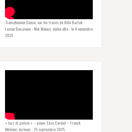
Transylvanian Danse, sur les traces de Béla Bartok -
Lucian Ban piano - Mat Maneri, violon alto - le 4 novembre
2025
« Jazz et poésie » – piano, Enzo Carniel – Franck
Médioni, écrivain - 25 septembre 2025