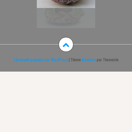
Fièrement propulsé par WordPress
|
Thème
Amadeus
par Themeisle