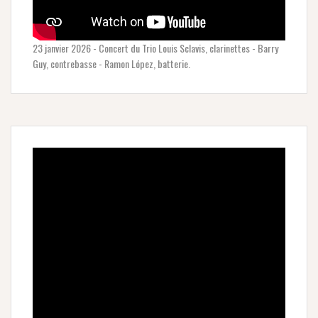
23 janvier 2026 - Concert du Trio Louis Sclavis, clarinettes - Barry
Guy, contrebasse - Ramon López, batterie.