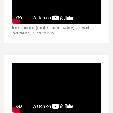
Trio S. Domancich (piano), S. Goubert (batterie), L. Stewart
(contrebasse), le 3 février 2025