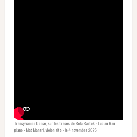
Transylvanian Danse, sur les traces de Béla Bartok - Lucian Ban
piano - Mat Maneri, violon alto - le 4 novembre 2025