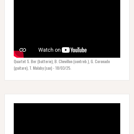
Quartet S. Ber (batterie), B. Chevillon (contreb.), G. Coronado
(guitare), T. Malaby (sax) - 18/03/25.