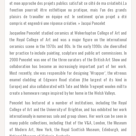
et mon approche des projets publics satisfait ce côté de ma créativité.La
fonction pourrait être esthétique ou pratique, mais l’un des grands
plaisirs de travailler en équipe est le sentiment qu’un projet a été
compris et engendré une réponse créative. » Jacqui Poncelet
Jacqueline Poncelet studied ceramics at Wolverhapton College of Art and
the Royal College of Art and was a major figure on the international
ceramics scene in the 1970s and 80s. In the early 1990s she diversified
her practice to include painting, sculpture and public art commissions. In
2000 Poncelet was one of the three curators of the British Art Show and
collaboration has become an increasingly important part of her work.
Most recently, she was responsible for designing ‘Wrapper’, the vitreous
enamel cladding at Edgware Road station (the largest of its kind in
Europe) and also collaborated with Tate and Melin Tregwynt woolen mill to
create a homeware range inspired by her home in the Welsh Valleys.
Poncelet has lectured at a number of institutions, including the Royal
College of Art and the University of Brighton, and has exhibited her work
internationally in numerous solo and group shows. Her work can be seen in
many public collections, including that of the V&A, London, the Museum
of Modern Art, New York, the Royal Scottish Museum, Edinburgh, and
National Museum of Victoria, Australia.