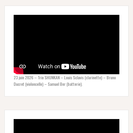
23 juin 2026 – Trio SHUNKAN – Louis Sclavis (clarinette) – Bruno
Ducret (violoncelle) – Samuel Ber (batterie).