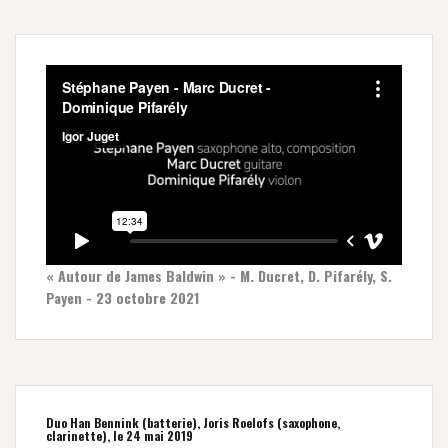
« Autour de James Baldwin » - M. Ducret, D. Pifarély, S.
Payen - 23 octobre 2021
Duo Han Bennink (batterie), Joris Roelofs (saxophone,
clarinette), le 24 mai 2019