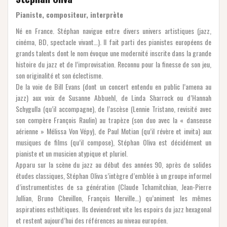
Pianiste, compositeur, interprète
Né en France. Stéphan navigue entre divers univers artistiques (jazz,
cinéma, BD, spectacle vivant…). Il fait parti des pianistes européens de
grands talents dont le nom évoque une modernité inscrite dans la grande
histoire du jazz et de l’improvisation. Reconnu pour la finesse de son jeu,
son originalité et son éclectisme.
De la voie de Bill Evans (dont un concert entendu en public l’amena au
jazz) aux voix de Susanne Abbuehl, de Linda Sharrock ou d’Hannah
Schygulla (qu’il accompagne), de l’ascèse (Lennie Tristano, revisité avec
son compère François Raulin) au trapèze (son duo avec la « danseuse
aérienne » Mélissa Von Vépy), de Paul Motian (qu’il révère et invita) aux
musiques de films (qu’il compose), Stéphan Oliva est décidément un
pianiste et un musicien atypique et pluriel.
Apparu sur la scène du jazz au début des années 90, après de solides
études classiques, Stéphan Oliva s’intègre d’emblée à un groupe informel
d’instrumentistes de sa génération (Claude Tchamitchian, Jean-Pierre
Jullian, Bruno Chevillon, François Merville…) qu’animent les mêmes
aspirations esthétiques. Ils deviendront vite les espoirs du jazz hexagonal
et restent aujourd’hui des références au niveau européen.