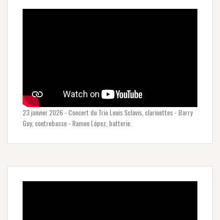
23 janvier 2026 - Concert du Trio Louis Sclavis, clarinettes - Barry
Guy, contrebasse - Ramon López, batterie.