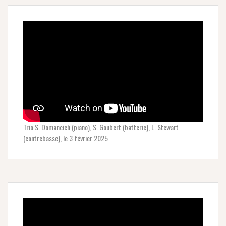
Trio S. Domancich (piano), S. Goubert (batterie), L. Stewart
(contrebasse), le 3 février 2025