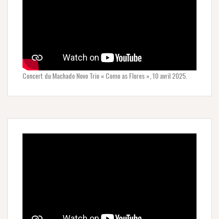
Concert du Machado Novo Trio « Como as Flores », 10 avril 2025.