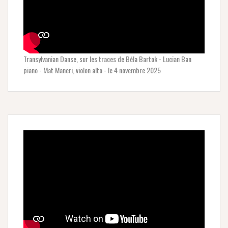
Transylvanian Danse, sur les traces de Béla Bartok - Lucian Ban
piano - Mat Maneri, violon alto - le 4 novembre 2025