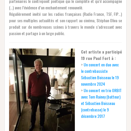
partenaires le contrepoint poétique qui le complète et qu’il accompagne
(…) avec l’évidence d’un enchantement renouvelé.
Régulièrement invité sur les radios françaises (Radio France, TSF, FIP…)
pour ses multiples actualités et son rapport au cinéma, Stéphan Oliva se
produit sur de nombreuses scènes à travers le monde s’adressant avec
passion et partage à un large public.
Cet artiste a participé
19 rue Paul Fort à :
>
Un concert en duo avec
le contrebassiste
Sébastien Boisseau le 19
novembre 2024
>
Un concert en trio ORBIT
avec Tom Rainey (batteur)
et Sébastien Boisseau
(contrebasse) le 9
décembre 2017