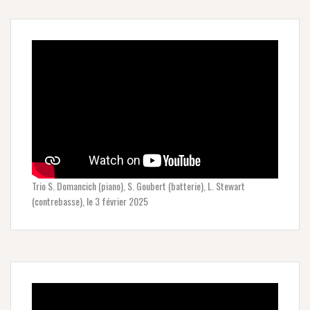
Trio S. Domancich (piano), S. Goubert (batterie), L. Stewart
(contrebasse), le 3 février 2025