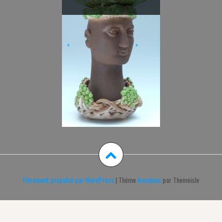
Casasempere
<
>
Fièrement propulsé par WordPress
|
Thème
Amadeus
par Themeisle