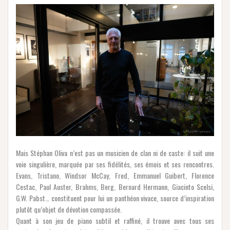
Mais Stéphan Oliva n’est pas un musicien de clan ni de caste: il suit une
voie singulière, marquée par ses fidélités, ses émois et ses rencontres.
Evans, Tristano, Windsor McCay, Fred, Emmanuel Guibert, Florence
Cestac, Paul Auster, Brahms, Berg, Bernard Hermann, Giacinto Scelsi,
G.W. Pabst… constituent pour lui un panthéon vivace, source d’inspiration
plutôt qu’objet de dévotion compassée.
Quant à son jeu de piano subtil et raffiné, il trouve avec tous ses