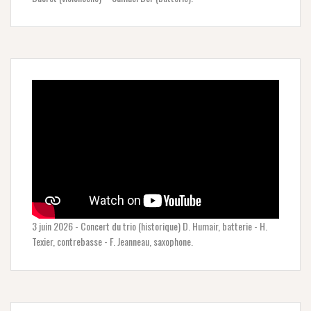
3 juin 2026 - Concert du trio (historique) D. Humair, batterie - H.
Texier, contrebasse - F. Jeanneau, saxophone.