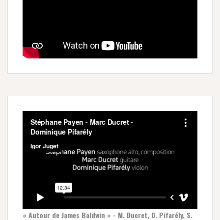
« Autour de James Baldwin » - M. Ducret, D. Pifarély, S.