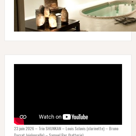
23 juin 2026 – Trio SHUNKAN – Louis Sclavis (clarinette) – Bruno
Ducret (violoncelle) – Samuel Ber (batterie).