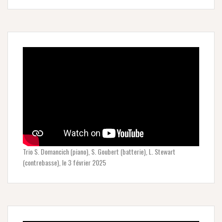
Trio S. Domancich (piano), S. Goubert (batterie), L. Stewart
(contrebasse), le 3 février 2025