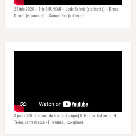
23 juin 2026 – Trio SHUNKAN – Louis Sclavis (clarinette) – Bruno
Ducret (violoncelle) – Samuel Ber (batterie).
3 juin 2026 - Concert du trio (historique) D. Humair, batterie - H.
Texier, contrebasse - F. Jeanneau, saxophone.