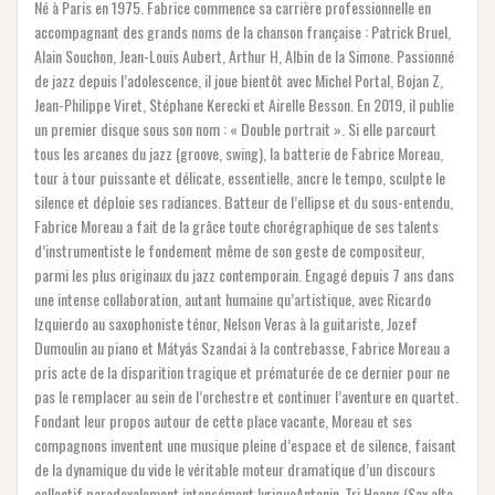
Né à Paris en 1975. Fabrice commence sa carrière professionnelle en
accompagnant des grands noms de la chanson française : Patrick Bruel,
Alain Souchon, Jean-Louis Aubert, Arthur H, Albin de la Simone. Passionné
de jazz depuis l’adolescence, il joue bientôt avec Michel Portal, Bojan Z,
Jean-Philippe Viret, Stéphane Kerecki et Airelle Besson. En 2019, il publie
un premier disque sous son nom : « Double portrait ». Si elle parcourt
tous les arcanes du jazz (groove, swing), la batterie de Fabrice Moreau,
tour à tour puissante et délicate, essentielle, ancre le tempo, sculpte le
silence et déploie ses radiances. Batteur de l’ellipse et du sous-entendu,
Fabrice Moreau a fait de la grâce toute chorégraphique de ses talents
d’instrumentiste le fondement même de son geste de compositeur,
parmi les plus originaux du jazz contemporain. Engagé depuis 7 ans dans
une intense collaboration, autant humaine qu’artistique, avec Ricardo
Izquierdo au saxophoniste ténor, Nelson Veras à la guitariste, Jozef
Dumoulin au piano et Mátyás Szandai à la contrebasse, Fabrice Moreau a
pris acte de la disparition tragique et prématurée de ce dernier pour ne
pas le remplacer au sein de l’orchestre et continuer l’aventure en quartet.
Fondant leur propos autour de cette place vacante, Moreau et ses
compagnons inventent une musique pleine d’espace et de silence, faisant
de la dynamique du vide le véritable moteur dramatique d’un discours
collectif paradoxalement intensément lyriqueAntonin-Tri Hoang (Sax alto