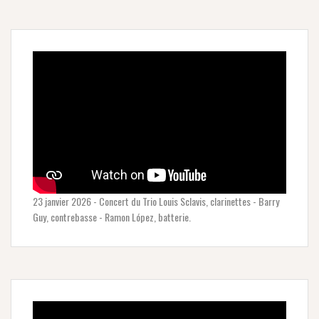
23 janvier 2026 - Concert du Trio Louis Sclavis, clarinettes - Barry
Guy, contrebasse - Ramon López, batterie.