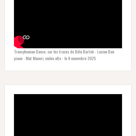
Transylvanian Danse, sur les traces de Béla Bartok - Lucian Ban
piano - Mat Maneri, violon alto - le 4 novembre 2025