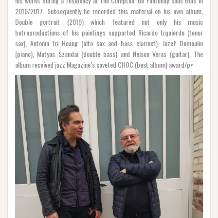
his works during a residency at the Comptoir de Fontenay sous Bois in
2016/2017. Subsequently he recorded this material on his own album,
Double portrait (2019) which featured not only his music
butreproductions of his paintings supported Ricardo Izquierdo (tenor
sax), Antonin-Tri Hoang (alto sax and bass clarinet), Jozef Dumoulin
(piano), Matyas Szandai (double bass) and Nelson Veras (guitar). The
album received jazz Magazine’s coveted CHOC (best album) award/p>