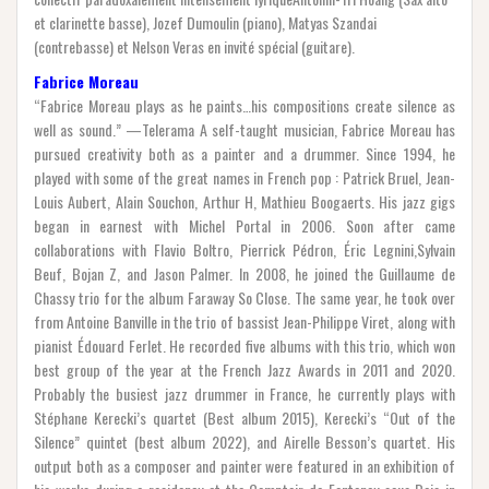
et clarinette basse), Jozef Dumoulin (piano), Matyas Szandai
(contrebasse) et Nelson Veras en invité spécial (guitare).
Fabrice Moreau
“Fabrice Moreau plays as he paints…his compositions create silence as
well as sound.” —Telerama A self-taught musician, Fabrice Moreau has
pursued creativity both as a painter and a drummer. Since 1994, he
played with some of the great names in French pop : Patrick Bruel, Jean-
Louis Aubert, Alain Souchon, Arthur H, Mathieu Boogaerts. His jazz gigs
began in earnest with Michel Portal in 2006. Soon after came
collaborations with Flavio Boltro, Pierrick Pédron, Éric Legnini,Sylvain
Beuf, Bojan Z, and Jason Palmer. In 2008, he joined the Guillaume de
Chassy trio for the album Faraway So Close. The same year, he took over
from Antoine Banville in the trio of bassist Jean-Philippe Viret, along with
pianist Édouard Ferlet. He recorded five albums with this trio, which won
best group of the year at the French Jazz Awards in 2011 and 2020.
Probably the busiest jazz drummer in France, he currently plays with
Stéphane Kerecki’s quartet (Best album 2015), Kerecki’s “Out of the
Silence” quintet (best album 2022), and Airelle Besson’s quartet. His
output both as a composer and painter were featured in an exhibition of