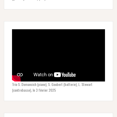
Trio S. Domancich (piano), S. Goubert (batterie), L. Stewart
(contrebasse), le 3 février 2025