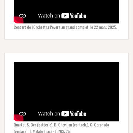
Concert de l'Orchestra Povera au grand complet, le 22 mars 2025.
Quartet S. Ber (batterie), B. Chevillon (contreb.), G. Coronado
(guitare), T. Malaby (sax) - 18/03/25.