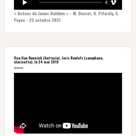
« Autour de James Baldwin » - M. Ducret, D. Pifarély, S.
Payen - 23 octobre 2021
Duo Han Bennink (batterie), Joris Roelofs (saxophone,
clarinette), le 24 mai 2019