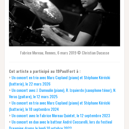
Fabrice Moreau, Rennes, 6 mars 2019 © Christian Ducasse
Cet artiste a participé au 19PaulFort à :
>
Un concert en trio avec Marc Copland (piano) et Stéphane Kérécki
(batterie), le 22 mars 2026
>
Un concert avec J. Dumoulin (piano), R. Izquierdo (saxophone ténor), N.
Veras (guitare), le 12 mars 2025
>
Un concert en trio avec Marc Copland (piano) et Stéphane Kérécki
(batterie), le 18 septembre 2024
>
Un concert avec le Fabrice Moreau Quintet, le 12 septembre 2023
>
Un concert en duo avec le batteur André Ceccarelli, lors du festival
Dreaming drums le lundi 10 octobre 2022