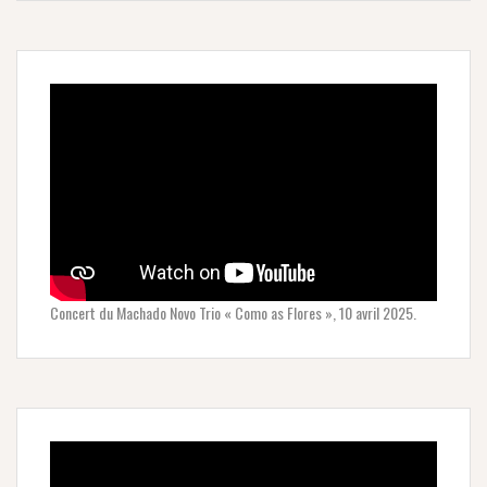
Concert du Machado Novo Trio « Como as Flores », 10 avril 2025.