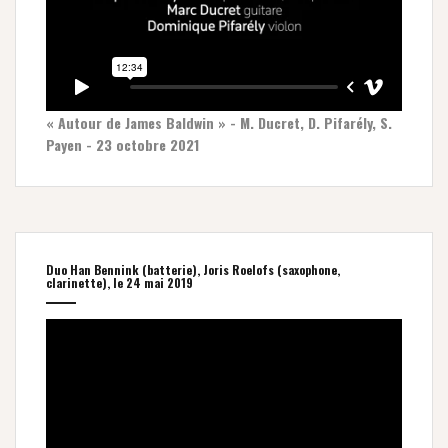
« Autour de James Baldwin » - M. Ducret, D. Pifarély, S.
Payen - 23 octobre 2021
Duo Han Bennink (batterie), Joris Roelofs (saxophone,
clarinette), le 24 mai 2019