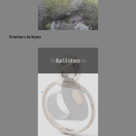
Créateurs de bijoux
Karl Fritsch
<
>