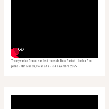
Transylvanian Danse, sur les traces de Béla Bartok - Lucian Ban
piano - Mat Maneri, violon alto - le 4 novembre 2025