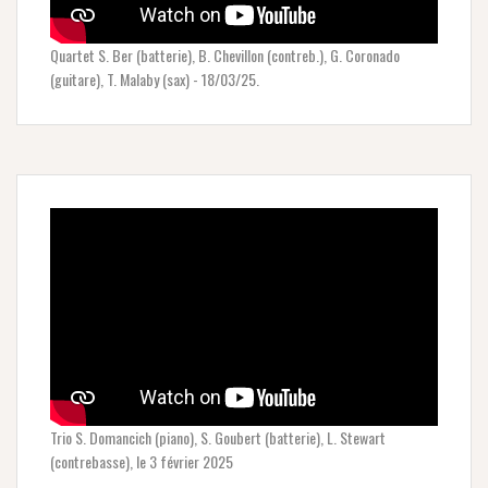
Quartet S. Ber (batterie), B. Chevillon (contreb.), G. Coronado
(guitare), T. Malaby (sax) - 18/03/25.
Trio S. Domancich (piano), S. Goubert (batterie), L. Stewart
(contrebasse), le 3 février 2025