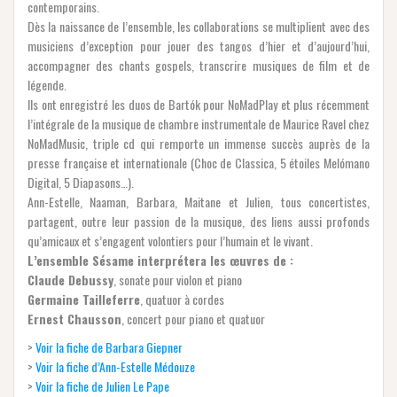
contemporains.
Dès la naissance de l’ensemble, les collaborations se multiplient avec des
musiciens d’exception pour jouer des tangos d’hier et d’aujourd’hui,
accompagner des chants gospels, transcrire musiques de film et de
légende.
Ils ont enregistré les duos de Bartók pour NoMadPlay et plus récemment
l’intégrale de la musique de chambre instrumentale de Maurice Ravel chez
NoMadMusic, triple cd qui remporte un immense succès auprès de la
presse française et internationale (Choc de Classica, 5 étoiles Melómano
Digital, 5 Diapasons…).
Ann-Estelle, Naaman, Barbara, Maitane et Julien, tous concertistes,
partagent, outre leur passion de la musique, des liens aussi profonds
qu’amicaux et s’engagent volontiers pour l’humain et le vivant.
L’ensemble Sésame interprétera les œuvres de :
Claude Debussy
, sonate pour violon et piano
Germaine Tailleferre
, quatuor à cordes
Ernest Chausson
, concert pour piano et quatuor
>
Voir la fiche de Barbara Giepner
>
Voir la fiche d’Ann-Estelle Médouze
>
Voir la fiche de Julien Le Pape