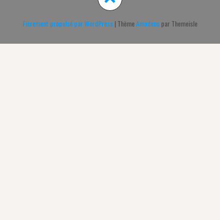
Fièrement propulsé par WordPress
|
Thème
Amadeus
par Themeisle