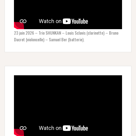
23 juin 2026 – Trio SHUNKAN – Louis Sclavis (clarinette) – Bruno
Ducret (violoncelle) – Samuel Ber (batterie).