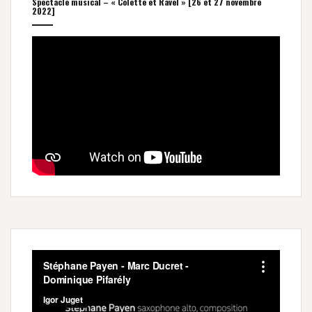
Spectacle musical – « Colette et Ravel » [26 et 27 novembre
2022]