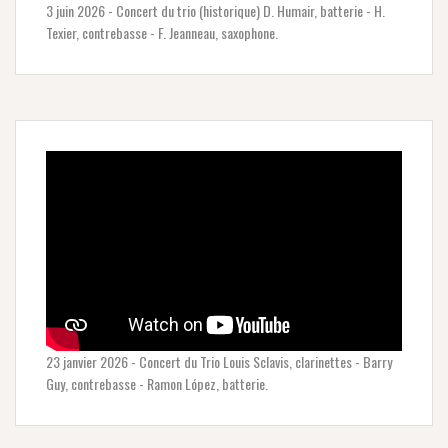
3 juin 2026 - Concert du trio (historique) D. Humair, batterie - H.
Texier, contrebasse - F. Jeanneau, saxophone.
23 janvier 2026 - Concert du Trio Louis Sclavis, clarinettes - Barry
Guy, contrebasse - Ramon López, batterie.