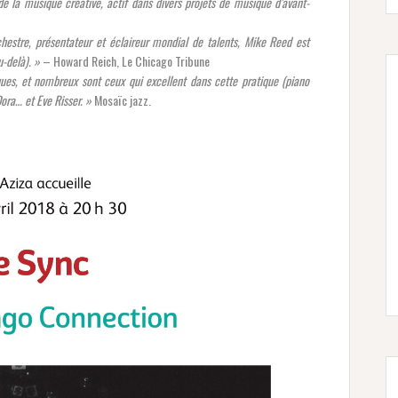
de la musique créative, actif dans divers projets de musique d’avant-
chestre, présentateur et éclaireur mondial de talents, Mike Reed est
u-delà). »
– Howard Reich, Le Chicago Tribune
es, et nombreux sont ceux qui excellent dans cette pratique (piano
ra… et Eve Risser. »
Mosaïc jazz.