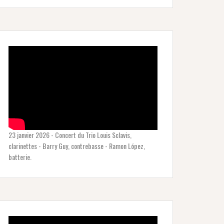
23 janvier 2026 - Concert du Trio Louis Sclavis,
clarinettes - Barry Guy, contrebasse - Ramon López,
batterie.