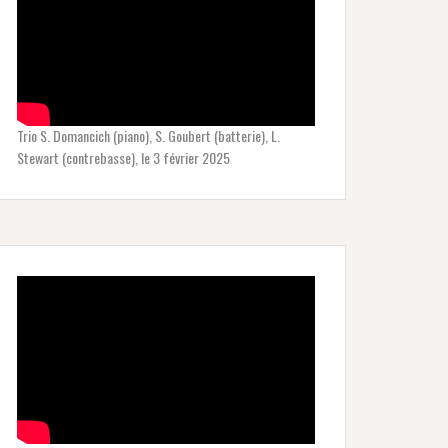
Trio S. Domancich (piano), S. Goubert (batterie), L.
Stewart (contrebasse), le 3 février 2025