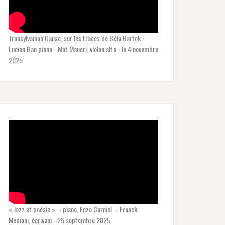
Transylvanian Danse, sur les traces de Béla Bartok -
Lucian Ban piano - Mat Maneri, violon alto - le 4 novembre
2025
« Jazz et poésie » – piano, Enzo Carniel – Franck
Médioni, écrivain - 25 septembre 2025