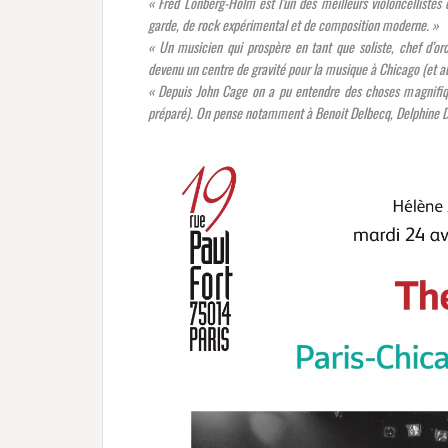
« Fred Lonberg-Holm est l’un des meilleurs violoncellistes 
garde, de rock expérimental et de composition moderne. »
« Un musicien qui prospère en tant que soliste, chef d’or
devenu un centre de gravité pour la musique à Chicago (et a
« Depuis John Cage on a pu entendre des choses magnifiqu
préparé). On pense notamment à Benoit Delbecq, Delphine Do