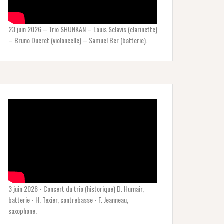
23 juin 2026 – Trio SHUNKAN – Louis Sclavis (clarinette)
– Bruno Ducret (violoncelle) – Samuel Ber (batterie).
3 juin 2026 - Concert du trio (historique) D. Humair,
batterie - H. Texier, contrebasse - F. Jeanneau,
saxophone.