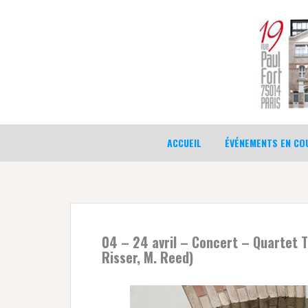
Aller
au
contenu
ACCUEIL
ÉVÉNEMENTS EN COU
04 – 24 avril – Concert – Quartet Th
Risser, M. Reed)