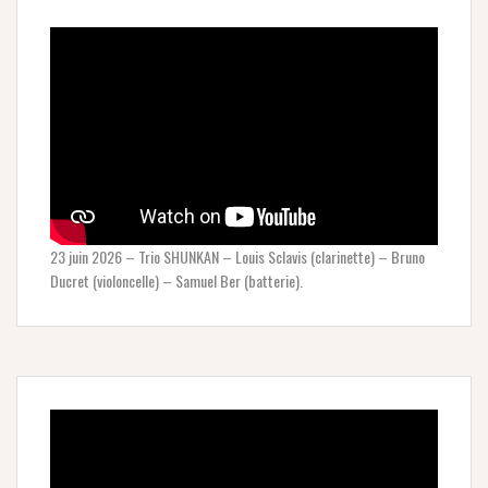
23 juin 2026 – Trio SHUNKAN – Louis Sclavis (clarinette) – Bruno
Ducret (violoncelle) – Samuel Ber (batterie).