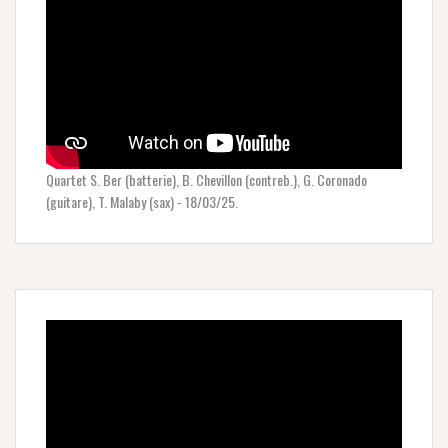
Quartet S. Ber (batterie), B. Chevillon (contreb.), G. Coronado
(guitare), T. Malaby (sax) - 18/03/25.