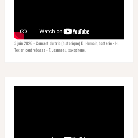
3 juin 2026 - Concert du trio (historique) D. Humair, batterie - H.
Texier, contrebasse - F. Jeanneau, saxophone.