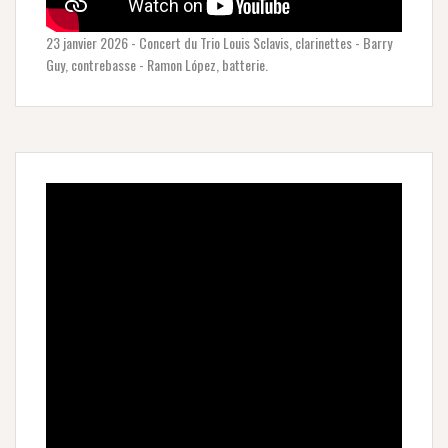
23 janvier 2026 - Concert du Trio Louis Sclavis, clarinettes - Barry
Guy, contrebasse - Ramon López, batterie.