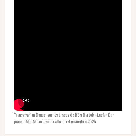
Transylvanian Danse, sur les traces de Béla Bartok - Lucian Ban
piano - Mat Maneri, violon alto - le 4 novembre 2025