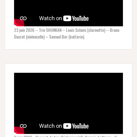
23 juin 2026 – Trio SHUNKAN – Louis Sclavis (clarinette) – Bruno
Ducret (violoncelle) – Samuel Ber (batterie).