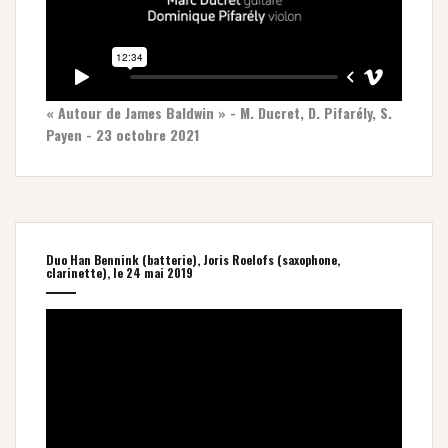
« Autour de James Baldwin » - M. Ducret, D. Pifarély, S.
Payen - 23 octobre 2021
Duo Han Bennink (batterie), Joris Roelofs (saxophone,
clarinette), le 24 mai 2019