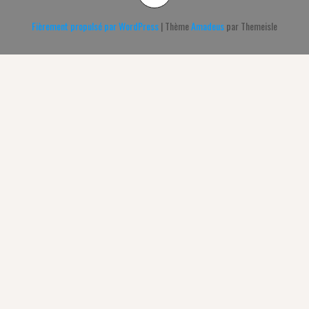
Fièrement propulsé par WordPress
|
Thème
Amadeus
par Themeisle