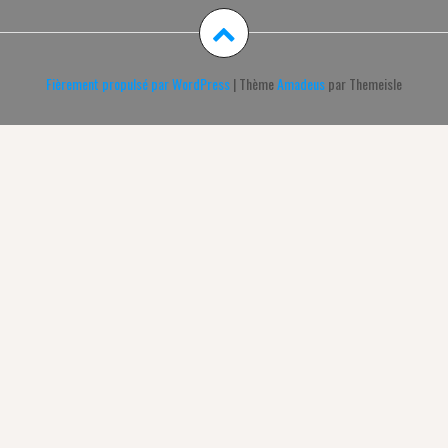
Fièrement propulsé par WordPress
|
Thème
Amadeus
par Themeisle