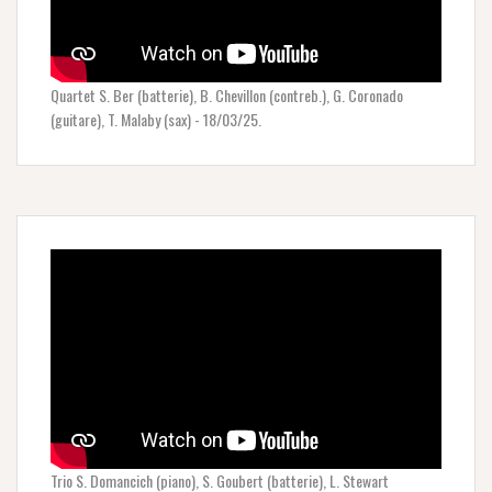
Quartet S. Ber (batterie), B. Chevillon (contreb.), G. Coronado
(guitare), T. Malaby (sax) - 18/03/25.
Trio S. Domancich (piano), S. Goubert (batterie), L. Stewart