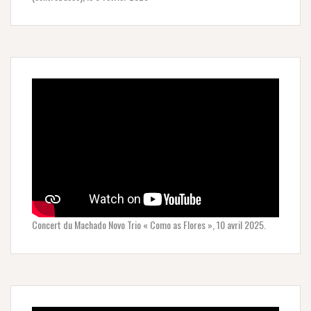
Concert du Machado Novo Trio « Como as Flores », 10 avril 2025.