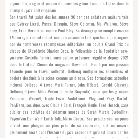
aujourd’hui, irrigue et inspire de nouvelles générations d’artistes dans le
champ du jazz contemporain.
Son travail fut salué dès les années 90 par des créateurs majeurs tels
que György Ligeti, Pascal Dusapin, Steve Coleman, Mal Waldron, Steve
Lacy, Fred Hersch ou encore Paul Bley. Sa discographie compte environ
170 enregistrements, dont une quarantaine en tant que leader, distingués
par de nombreuses récompenses éditoriales, un double Grand Prix du
disque de l’Académie Charles Cros, le fellowship de la fondation new-
yorkaise Civitella Ranieri, ainsi qu’une présence régulière depuis 2021
dans le Critics’ Choice du magazine Downbeat. Guidé par une passion
féconde pour le travail collectif, Delbecq multiplie les ensembles et
projets destinés à la scène comme au disque. Ses formations actuelles
incluent Delbecq 4 (avec Mark Turner, John Hébert, Gerald Cleaver),
Delbecq 3 (avec Miles Perkin et Emile Biayenda), ainsi que les groupes
Pendulum, Weave4, Triple Fever, Ambitronix, Plug and Pray, Kartet,
PolyBahn, ses duos avec Claudia Solal, François Houle, Fred Hersch, sans
oublier ses activités de sideman auprès de Sarah Murcia Eyeballing,
Payen/Van Der Werf Earth Talk, Mario Costa… Ses projets seul au piano
offrent une plongée au plus près de sa recherche, soit un univers
pleinement ancré dans l’histoire du jazz cependant qu’il est nourri par les