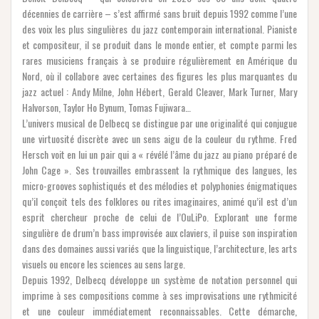
décennies de carrière – s’est affirmé sans bruit depuis 1992 comme l’une
des voix les plus singulières du jazz contemporain international. Pianiste
et compositeur, il se produit dans le monde entier, et compte parmi les
rares musiciens français à se produire régulièrement en Amérique du
Nord, où il collabore avec certaines des figures les plus marquantes du
jazz actuel : Andy Milne, John Hébert, Gerald Cleaver, Mark Turner, Mary
Halvorson, Taylor Ho Bynum, Tomas Fujiwara…
L’univers musical de Delbecq se distingue par une originalité qui conjugue
une virtuosité discrète avec un sens aigu de la couleur du rythme. Fred
Hersch voit en lui un pair qui a « révélé l’âme du jazz au piano préparé de
John Cage ». Ses trouvailles embrassent la rythmique des langues, les
micro-grooves sophistiqués et des mélodies et polyphonies énigmatiques
qu’il conçoit tels des folklores ou rites imaginaires, animé qu’il est d’un
esprit chercheur proche de celui de l’OuLiPo. Explorant une forme
singulière de drum’n bass improvisée aux claviers, il puise son inspiration
dans des domaines aussi variés que la linguistique, l’architecture, les arts
visuels ou encore les sciences au sens large.
Depuis 1992, Delbecq développe un système de notation personnel qui
imprime à ses compositions comme à ses improvisations une rythmicité
et une couleur immédiatement reconnaissables. Cette démarche,