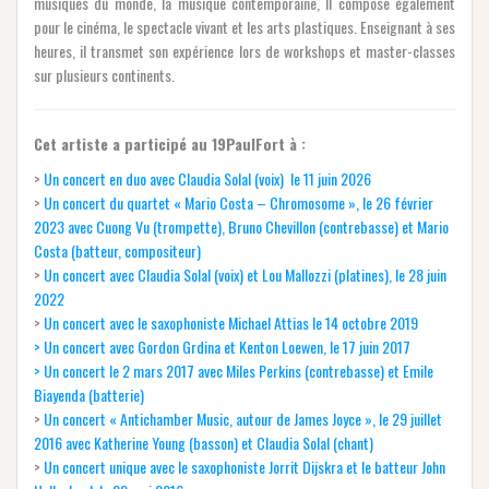
musiques du monde, la musique contemporaine, Il compose également
pour le cinéma, le spectacle vivant et les arts plastiques. Enseignant à ses
heures, il transmet son expérience lors de workshops et master-classes
sur plusieurs continents.
Cet artiste a participé au 19PaulFort à :
>
Un concert en duo avec Claudia Solal (voix) le 11 juin 2026
>
Un concert du quartet « Mario Costa – Chromosome », le 26 février
2023 avec Cuong Vu (trompette), Bruno Chevillon (contrebasse) et Mario
Costa (batteur, compositeur)
>
Un concert avec Claudia Solal (voix) et Lou Mallozzi (platines), le 28 juin
2022
>
Un concert avec le saxophoniste Michael Attias le 14 octobre 2019
> Un conc
ert avec Gordon Grdina et Kenton Loewen, le 17 juin 2017
> Un concert le 2 mars 2017 avec Miles Perkins (contrebasse) et Emile
Biayenda (batterie)
>
Un concert « Antichamber Music, autour de James Joyce », le 29 juillet
2016 avec Katherine Young (basson) et Claudia Solal (chant)
>
Un concert unique avec le saxophoniste Jorrit Dijskra et le batteur John