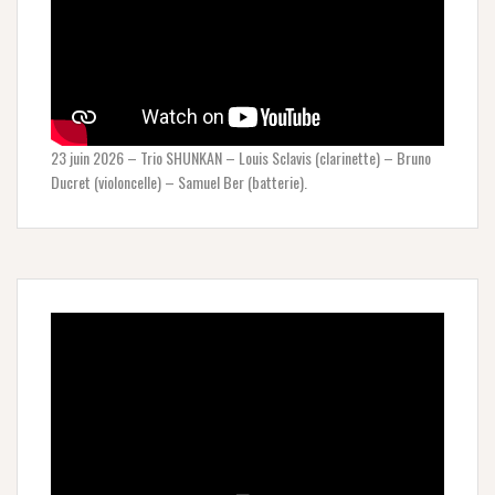
23 juin 2026 – Trio SHUNKAN – Louis Sclavis (clarinette) – Bruno
Ducret (violoncelle) – Samuel Ber (batterie).