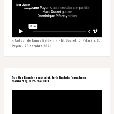
« Autour de James Baldwin » - M. Ducret, D. Pifarély, S.
Payen - 23 octobre 2021
Duo Han Bennink (batterie), Joris Roelofs (saxophone,
clarinette), le 24 mai 2019