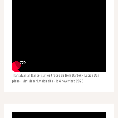
Transylvanian Danse, sur les traces de Béla Bartok - Lucian Ban
piano - Mat Maneri, violon alto - le 4 novembre 2025