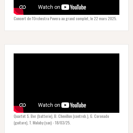
Concert de l'Orchestra Povera au grand complet, le 22 mars 2025.
Quartet S. Ber (batterie), B. Chevillon (contreb.), G. Coronado
(guitare), T. Malaby (sax) - 18/03/25.