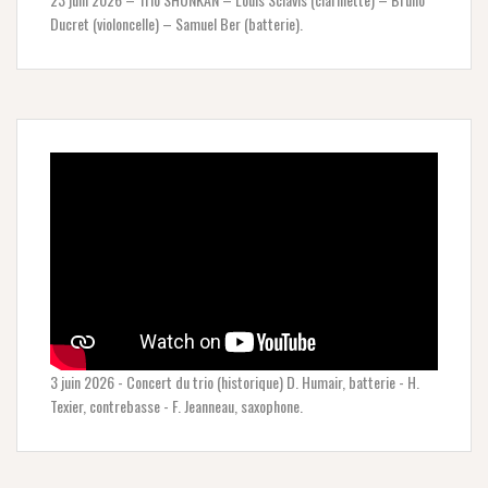
Ducret (violoncelle) – Samuel Ber (batterie).
3 juin 2026 - Concert du trio (historique) D. Humair, batterie - H.
Texier, contrebasse - F. Jeanneau, saxophone.