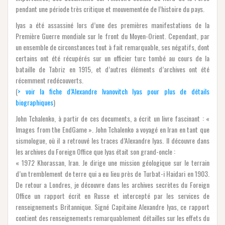
pendant une période très critique et mouvementée de l’histoire du pays.
Iyas a été assassiné lors d’une des premières manifestations de la
Première Guerre mondiale sur le front du Moyen-Orient. Cependant, par
un ensemble de circonstances tout à fait remarquable, ses négatifs, dont
certains ont été récupérés sur un officier turc tombé au cours de la
bataille de Tabriz en 1915, et d’autres éléments d’archives ont été
récemment redécouverts.
(
> voir la fiche d’Alexandre Ivanovitch Iyas pour plus de détails
biographiques
)
John Tchalenko, à partir de ces documents, a écrit un livre fascinant : «
Images from the EndGame ». John Tchalenko a voyagé en Iran en tant que
sismologue, où il a retrouvé les traces d’Alexandre Iyas. Il découvre dans
les archives du Foreign Office que Iyas était son grand-oncle :
« 1972 Khorassan, Iran. Je dirige une mission géologique sur le terrain
d’un tremblement de terre qui a eu lieu près de Turbat-i Haidari en 1903.
De retour a Londres, je découvre dans les archives secrètes du Foreign
Office un rapport écrit en Russe et intercepté par les services de
renseignements Britannique. Signé Capitaine Alexandre Iyas, ce rapport
contient des renseignements remarquablement détailles sur les effets du