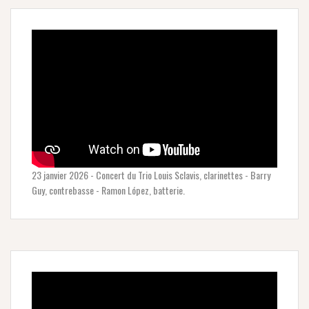
23 janvier 2026 - Concert du Trio Louis Sclavis, clarinettes - Barry
Guy, contrebasse - Ramon López, batterie.