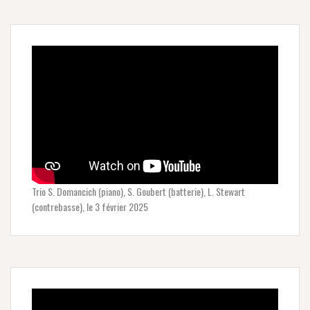
Trio S. Domancich (piano), S. Goubert (batterie), L. Stewart
(contrebasse), le 3 février 2025