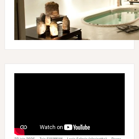
23 juin 2026 – Trio SHUNKAN – Louis Sclavis (clarinette) – Bruno