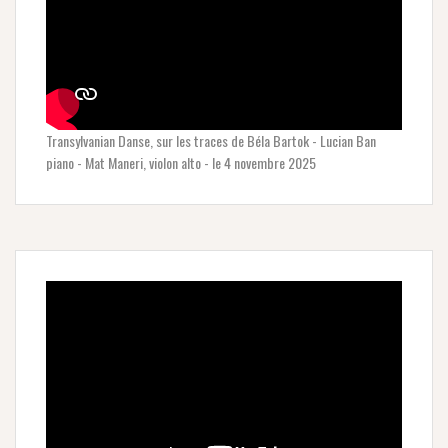
Transylvanian Danse, sur les traces de Béla Bartok - Lucian Ban
piano - Mat Maneri, violon alto - le 4 novembre 2025