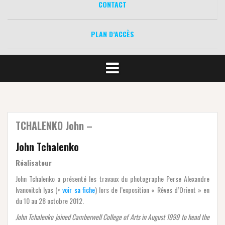
CONTACT
PLAN D’ACCÈS
TCHALENKO John –
John Tchalenko
Réalisateur
John Tchalenko a présenté les travaux du photographe Perse Alexandre
Ivanovitch Iyas (>
voir sa fiche
) lors de l’exposition « Rêves d’Orient » en
du 10 au 28 octobre 2012.
John Tchalenko joined Camberwell College of Arts in August 1999 to head the