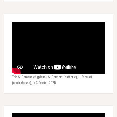
Trio S. Domancich (piano), S. Goubert (batterie), L. Stewart
(contrebasse), le 3 février 2025