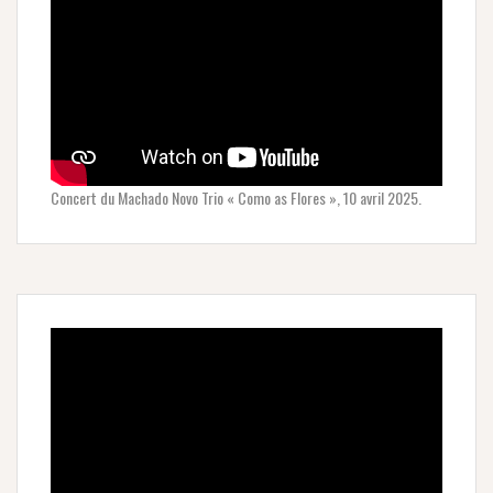
Concert du Machado Novo Trio « Como as Flores », 10 avril 2025.