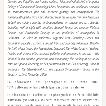
Drawing and Cognition eye tracker project. John received his PhD at Imperial
College of Science and Technology where he lectured and conducted research
on seismotectonics (the link between geology and earthquakes). He
subsequently graduated as film director from the National Film and Television
School and made a number of documentaries on science and art subjects,
including Wall of Light with architect Richard Rogers and sculptor Richard
Deacon, and Earthquake Country on the prediction of earthquakes in
California. In 1991 he undertook, together with Humphrey Ocean and
filmmaker Belinda Parsons, a mixed film and painting exhibition, Double-
Portrait, which toured the Tate Gallery, Liverpool, the Whitechapel Art Gallery,
London and several other national galleries and museums in the UK. His
interest in the creative processes that accompany the making of art dates
from this period. Recently, he has premiered his film Bad at writing, Good at
drawing at the International Arts and Dyslexia Symposium « Genius in the
Genes », Oxford, November 2000.
La découverte des photographies de Perse 1901-
1914 d’Alexandre Ivanovitch Iyas par John Tchalenko :
La découverte de la collection de photographies de Perse 1901-1914
d’Alexandre Iyas ainsi que ses notes et mémoires sont des archives très
importantes, des documents sur l’histoire sociale du Nord de la Perse