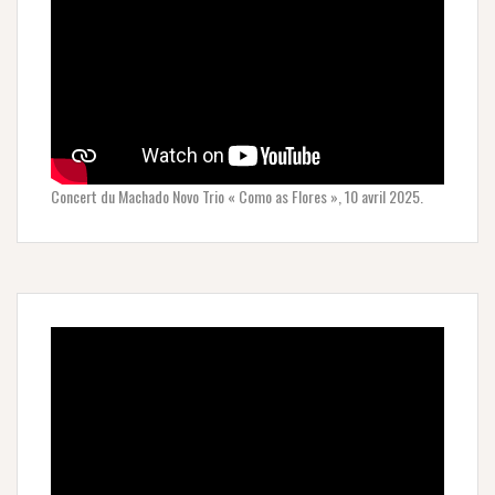
Concert du Machado Novo Trio « Como as Flores », 10 avril 2025.