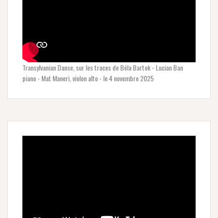
Transylvanian Danse, sur les traces de Béla Bartok - Lucian Ban
piano - Mat Maneri, violon alto - le 4 novembre 2025