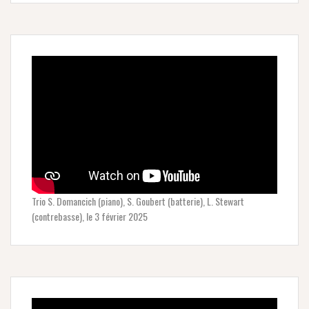
Trio S. Domancich (piano), S. Goubert (batterie), L. Stewart
(contrebasse), le 3 février 2025