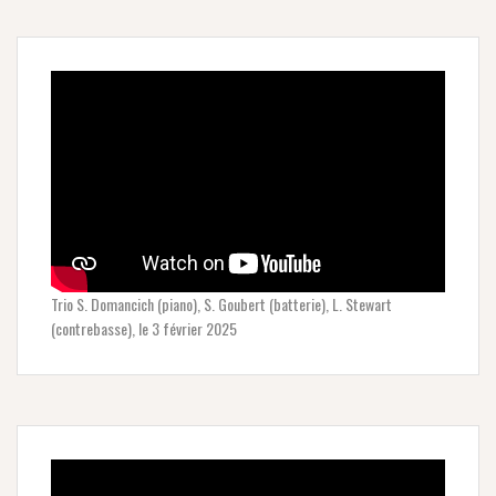
Trio S. Domancich (piano), S. Goubert (batterie), L. Stewart
(contrebasse), le 3 février 2025