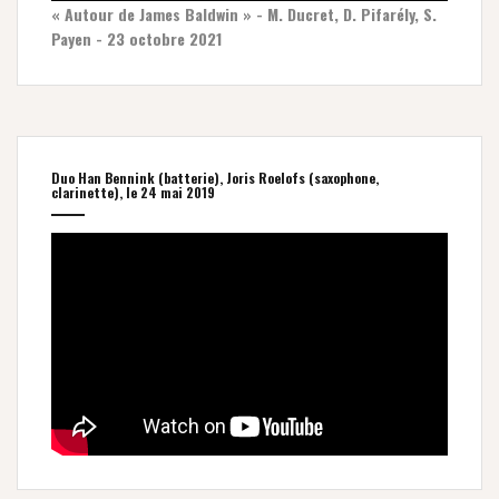
« Autour de James Baldwin » - M. Ducret, D. Pifarély, S.
Payen - 23 octobre 2021
Duo Han Bennink (batterie), Joris Roelofs (saxophone,
clarinette), le 24 mai 2019