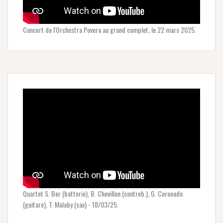
Concert de l'Orchestra Povera au grand complet, le 22 mars 2025.
Quartet S. Ber (batterie), B. Chevillon (contreb.), G. Coronado
(guitare), T. Malaby (sax) - 18/03/25.