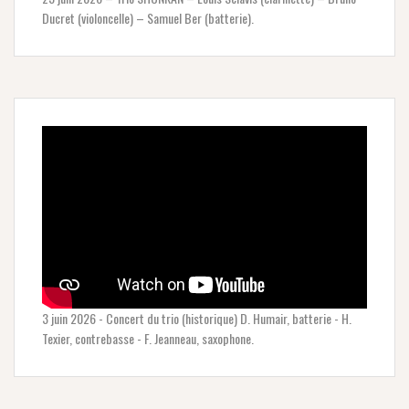
Ducret (violoncelle) – Samuel Ber (batterie).
3 juin 2026 - Concert du trio (historique) D. Humair, batterie - H.
Texier, contrebasse - F. Jeanneau, saxophone.