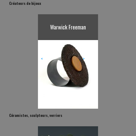
Créateurs de bijoux
Karl Fritsch
<
>
Céramistes, sculpteurs, verriers