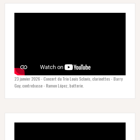
23 janvier 2026 - Concert du Trio Louis Sclavis, clarinettes - Barry
Guy, contrebasse - Ramon López, batterie.