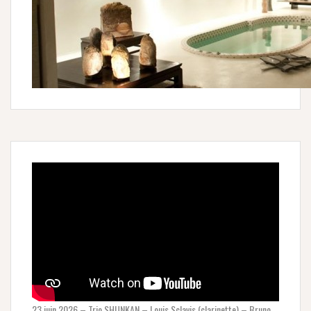
23 juin 2026 – Trio SHUNKAN – Louis Sclavis (clarinette) – Bruno